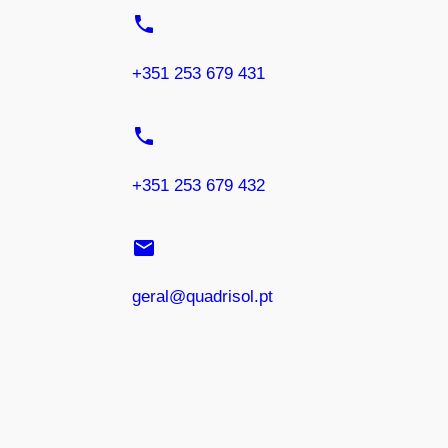
phone
+351 253 679 431
phone
+351 253 679 432
email
geral@quadrisol.pt