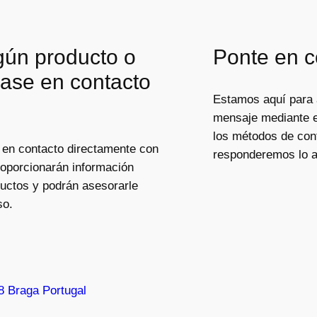
lgún producto o
Ponte en c
gase en contacto
Estamos aquí para 
mensaje mediante el
los métodos de cont
 en contacto directamente con
responderemos lo a
roporcionarán información
ductos y podrán asesorarle
so.
8 Braga Portugal