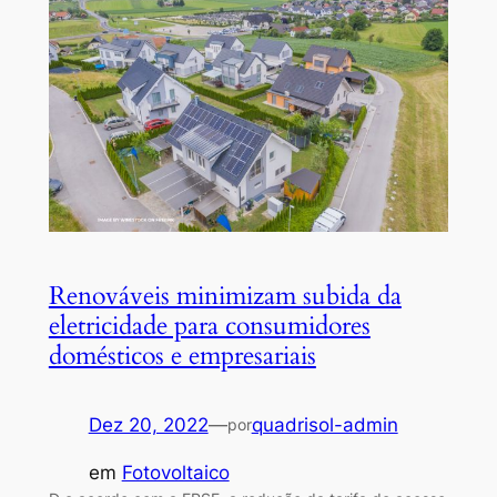
Renováveis minimizam subida da
eletricidade para consumidores
domésticos e empresariais
Dez 20, 2022
—
quadrisol-admin
por
em
Fotovoltaico