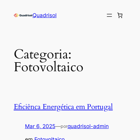
Saltar
para
Quadrisol
o
conteúdo
Categoria:
Fotovoltaico
Eficiênca Energética em Portugal
Mar 6, 2025
—
quadrisol-admin
por
em
Fotovoltaico