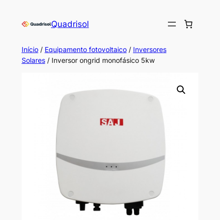
Saltar
para
Quadrisol
o
conteúdo
Início
/
Equipamento fotovoltaico
/
Inversores
Solares
/ Inversor ongrid monofásico 5kw