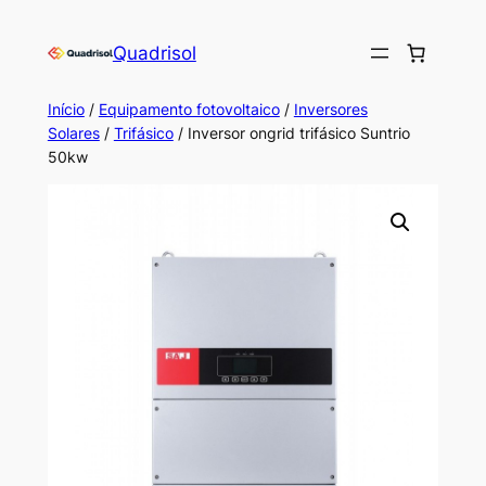
Saltar
para
Quadrisol
o
conteúdo
Início
/
Equipamento fotovoltaico
/
Inversores
Solares
/
Trifásico
/ Inversor ongrid trifásico Suntrio
50kw