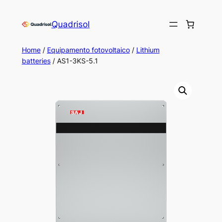
Skip
to
Quadrisol
content
Home
/
Equipamento fotovoltaico
/
Lithium
batteries
/ AS1-3KS-5.1