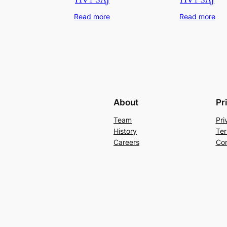
Read more
Read more
About
Pr
Team
Pri
History
Ter
Careers
Con