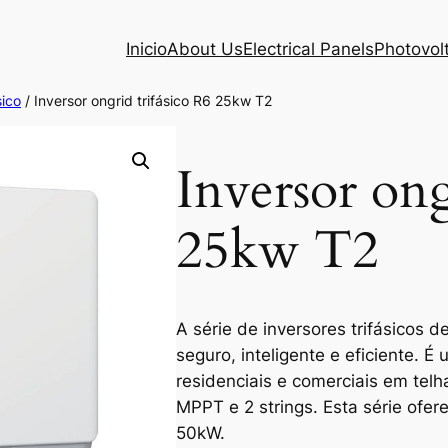
Inicio
About Us
Electrical Panels
Photovol
sico
/ Inversor ongrid trifásico R6 25kw T2
Inversor ong
25kw T2
A série de inversores trifásicos 
seguro, inteligente e eficiente. É
residenciais e comerciais em telh
MPPT e 2 strings. Esta série ofe
50kW.