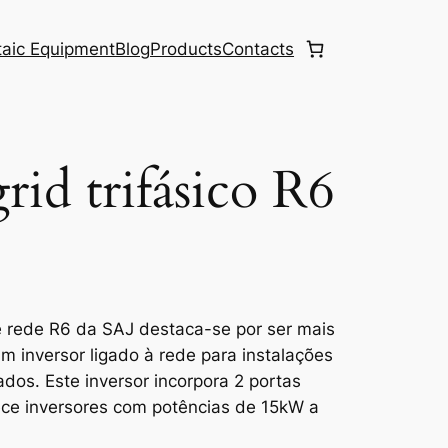
taic Equipment
Blog
Products
Contacts
rid trifásico R6
de rede R6 da SAJ destaca-se por ser mais
 um inversor ligado à rede para instalações
ados. Este inversor incorpora 2 portas
rece inversores com potências de 15kW a