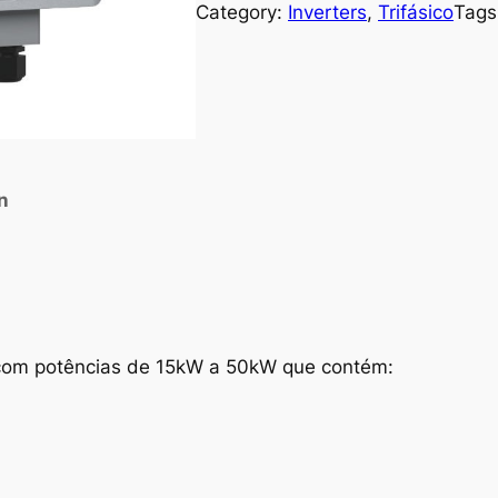
Category:
Inverters
, 
Trifásico
Tags
n
s com potências de 15kW a 50kW que contém: