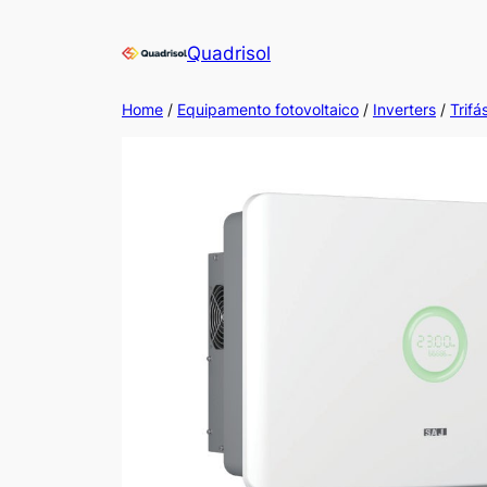
Skip
to
Quadrisol
content
Home
/
Equipamento fotovoltaico
/
Inverters
/
Trifá