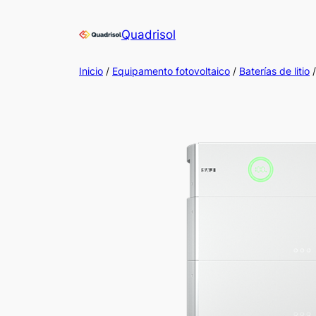
Saltar
al
Quadrisol
contenido
Inicio
/
Equipamento fotovoltaico
/
Baterías de litio
/