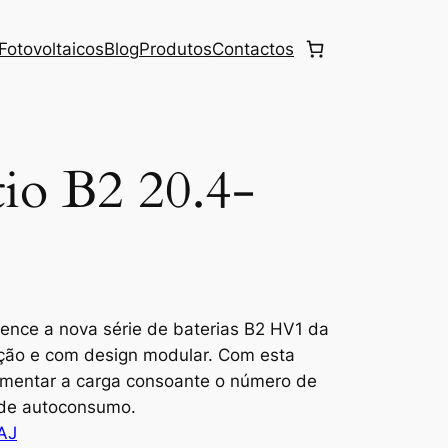
Fotovoltaicos
Blog
Produtos
Contactos
ítio B2 20.4-
tence a nova série de baterias B2 HV1 da
ação e com design modular. Com esta
aumentar a carga consoante o número de
 de autoconsumo.
AJ